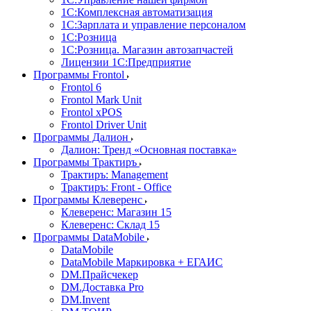
1С:Комплексная автоматизация
1С:Зарплата и управление персоналом
1С:Розница
1С:Розница. Магазин автозапчастей
Лицензии 1С:Предприятие
Программы Frontol
Frontol 6
Frontol Mark Unit
Frontol xPOS
Frontol Driver Unit
Программы Далион
Далион: Тренд «Основная поставка»
Программы Трактиръ
Трактиръ: Management
Трактиръ: Front - Office
Программы Клеверенс
Клеверенс: Магазин 15
Клеверенс: Склад 15
Программы DataMobile
DataMobile
DataMobile Маркировка + ЕГАИС
DM.Прайсчекер
DM.Доставка Pro
DM.Invent