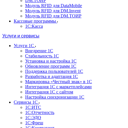
DM.ТОИР
Модуль RFID для DataMobile
Модуль RFID для DM.Invent
Модуль RFID для DM.ТОИР
Кассовые программы
1С:Касса
Услуги и сервисы
Услуги 1С
Внедрение 1С
Стабильность 1С
Установка и настройка 1С
Обновление программ 1С
Поддержка пользователей 1С
Разработка и адаптация 1С
Маркировка «Честный знак» в 1С
Интеграция 1С с маркетплейсами
Интеграция 1С с сайтом
Настройка синхронизации 1С
Сервисы 1С
1С:ИТС
1С:Отчетность
1С:ЭДО
1С:Фреш
1С:Контрагент