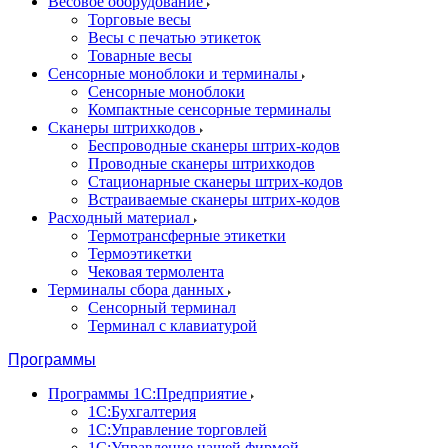
Весовое оборудование
Торговые весы
Весы с печатью этикеток
Товарные весы
Сенсорные моноблоки и терминалы
Сенсорные моноблоки
Компактные сенсорные терминалы
Сканеры штрихкодов
Беспроводные сканеры штрих-кодов
Проводные сканеры штрихкодов
Стационарные сканеры штрих-кодов
Встраиваемые сканеры штрих-кодов
Расходный материал
Термотрансферные этикетки
Термоэтикетки
Чековая термолента
Терминалы сбора данных
Сенсорный терминал
Терминал с клавиатурой
Программы
Программы 1С:Предприятие
1С:Бухгалтерия
1С:Управление торговлей
1С:Управление нашей фирмой