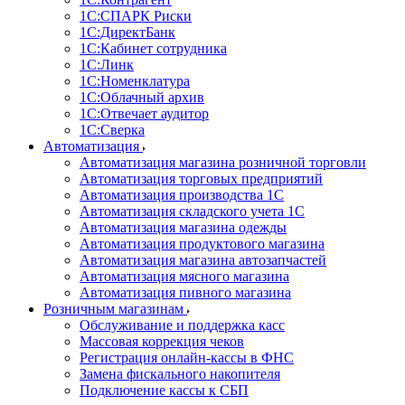
1С:CПАРК Риски
1С:ДиректБанк
1С:Кабинет сотрудника
1С:Линк
1С:Номенклатура
1С:Облачный архив
1С:Отвечает аудитор
1С:Сверка
Автоматизация
Автоматизация магазина розничной торговли
Автоматизация торговых предприятий
Автоматизация производства 1С
Автоматизация складского учета 1C
Автоматизация магазина одежды
Автоматизация продуктового магазина
Автоматизация магазина автозапчастей
Автоматизация мясного магазина
Автоматизация пивного магазина
Розничным магазинам
Обслуживание и поддержка касс
Массовая коррекция чеков
Регистрация онлайн-кассы в ФНС
Замена фискального накопителя
Подключение кассы к СБП