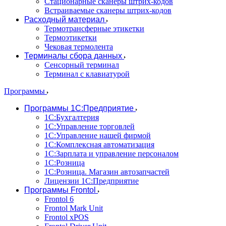
Стационарные сканеры штрих-кодов
Встраиваемые сканеры штрих-кодов
Расходный материал
Термотрансферные этикетки
Термоэтикетки
Чековая термолента
Терминалы сбора данных
Сенсорный терминал
Терминал с клавиатурой
Программы
Программы 1С:Предприятие
1С:Бухгалтерия
1С:Управление торговлей
1С:Управление нашей фирмой
1С:Комплексная автоматизация
1С:Зарплата и управление персоналом
1С:Розница
1С:Розница. Магазин автозапчастей
Лицензии 1С:Предприятие
Программы Frontol
Frontol 6
Frontol Mark Unit
Frontol xPOS