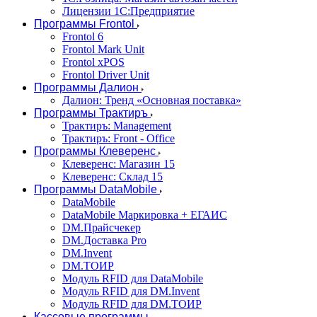
Лицензии 1С:Предприятие
Программы Frontol
Frontol 6
Frontol Mark Unit
Frontol xPOS
Frontol Driver Unit
Программы Далион
Далион: Тренд «Основная поставка»
Программы Трактиръ
Трактиръ: Management
Трактиръ: Front - Office
Программы Клеверенс
Клеверенс: Магазин 15
Клеверенс: Склад 15
Программы DataMobile
DataMobile
DataMobile Маркировка + ЕГАИС
DM.Прайсчекер
DM.Доставка Pro
DM.Invent
DM.ТОИР
Модуль RFID для DataMobile
Модуль RFID для DM.Invent
Модуль RFID для DM.ТОИР
Кассовые программы