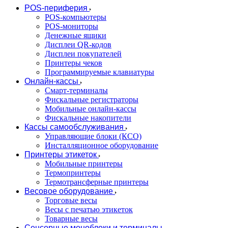
POS-периферия
POS-компьютеры
POS-мониторы
Денежные ящики
Дисплеи QR-кодов
Дисплеи покупателей
Принтеры чеков
Программируемые клавиатуры
Онлайн-кассы
Смарт-терминалы
Фискальные регистраторы
Мобильные онлайн-кассы
Фискальные накопители
Кассы самообслуживания
Управляющие блоки (КСО)
Инсталляционное оборудование
Принтеры этикеток
Мобильные принтеры
Термопринтеры
Термотрансферные принтеры
Весовое оборудование
Торговые весы
Весы с печатью этикеток
Товарные весы
Сенсорные моноблоки и терминалы