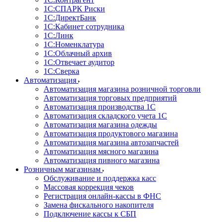
1С:CПАРК Риски
1С:ДиректБанк
1С:Кабинет сотрудника
1С:Линк
1С:Номенклатура
1С:Облачный архив
1С:Отвечает аудитор
1С:Сверка
Автоматизация
Автоматизация магазина розничной торговли
Автоматизация торговых предприятий
Автоматизация производства 1С
Автоматизация складского учета 1C
Автоматизация магазина одежды
Автоматизация продуктового магазина
Автоматизация магазина автозапчастей
Автоматизация мясного магазина
Автоматизация пивного магазина
Розничным магазинам
Обслуживание и поддержка касс
Массовая коррекция чеков
Регистрация онлайн-кассы в ФНС
Замена фискального накопителя
Подключение кассы к СБП