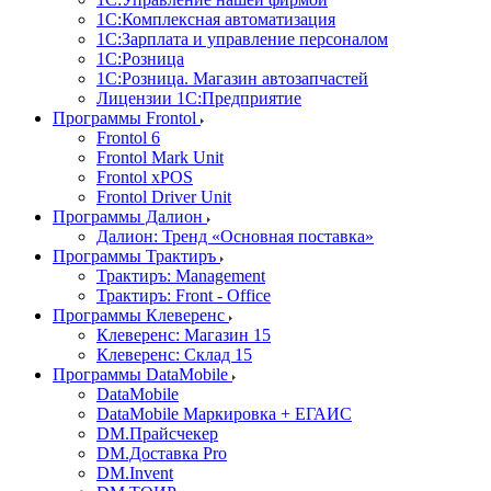
1С:Комплексная автоматизация
1С:Зарплата и управление персоналом
1С:Розница
1С:Розница. Магазин автозапчастей
Лицензии 1С:Предприятие
Программы Frontol
Frontol 6
Frontol Mark Unit
Frontol xPOS
Frontol Driver Unit
Программы Далион
Далион: Тренд «Основная поставка»
Программы Трактиръ
Трактиръ: Management
Трактиръ: Front - Office
Программы Клеверенс
Клеверенс: Магазин 15
Клеверенс: Склад 15
Программы DataMobile
DataMobile
DataMobile Маркировка + ЕГАИС
DM.Прайсчекер
DM.Доставка Pro
DM.Invent