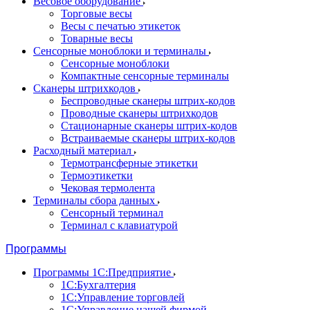
Весовое оборудование
Торговые весы
Весы с печатью этикеток
Товарные весы
Сенсорные моноблоки и терминалы
Сенсорные моноблоки
Компактные сенсорные терминалы
Сканеры штрихкодов
Беспроводные сканеры штрих-кодов
Проводные сканеры штрихкодов
Стационарные сканеры штрих-кодов
Встраиваемые сканеры штрих-кодов
Расходный материал
Термотрансферные этикетки
Термоэтикетки
Чековая термолента
Терминалы сбора данных
Сенсорный терминал
Терминал с клавиатурой
Программы
Программы 1С:Предприятие
1С:Бухгалтерия
1С:Управление торговлей
1С:Управление нашей фирмой