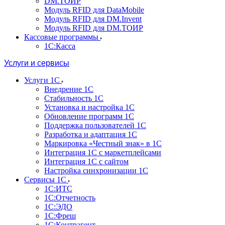
DM.ТОИР
Модуль RFID для DataMobile
Модуль RFID для DM.Invent
Модуль RFID для DM.ТОИР
Кассовые программы
1С:Касса
Услуги и сервисы
Услуги 1С
Внедрение 1С
Стабильность 1С
Установка и настройка 1С
Обновление программ 1С
Поддержка пользователей 1С
Разработка и адаптация 1С
Маркировка «Честный знак» в 1С
Интеграция 1С с маркетплейсами
Интеграция 1С с сайтом
Настройка синхронизации 1С
Сервисы 1С
1С:ИТС
1С:Отчетность
1С:ЭДО
1С:Фреш
1С:Контрагент