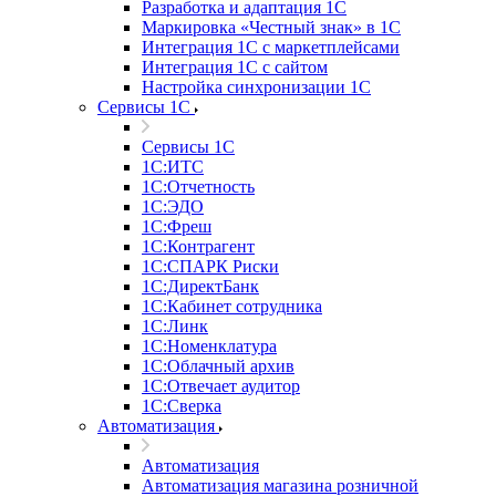
Разработка и адаптация 1С
Маркировка «Честный знак» в 1С
Интеграция 1С с маркетплейсами
Интеграция 1С с сайтом
Настройка синхронизации 1С
Сервисы 1С
Сервисы 1С
1С:ИТС
1С:Отчетность
1С:ЭДО
1С:Фреш
1С:Контрагент
1С:CПАРК Риски
1С:ДиректБанк
1С:Кабинет сотрудника
1С:Линк
1С:Номенклатура
1С:Облачный архив
1С:Отвечает аудитор
1С:Сверка
Автоматизация
Автоматизация
Автоматизация магазина розничной