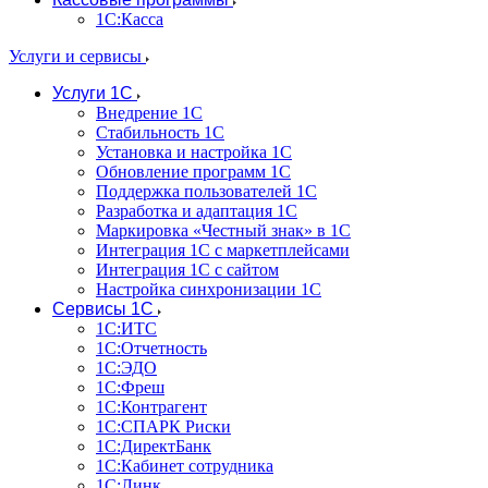
1С:Касса
Услуги и сервисы
Услуги 1С
Внедрение 1С
Стабильность 1С
Установка и настройка 1С
Обновление программ 1С
Поддержка пользователей 1С
Разработка и адаптация 1С
Маркировка «Честный знак» в 1С
Интеграция 1С с маркетплейсами
Интеграция 1С с сайтом
Настройка синхронизации 1С
Сервисы 1С
1С:ИТС
1С:Отчетность
1С:ЭДО
1С:Фреш
1С:Контрагент
1С:CПАРК Риски
1С:ДиректБанк
1С:Кабинет сотрудника
1С:Линк