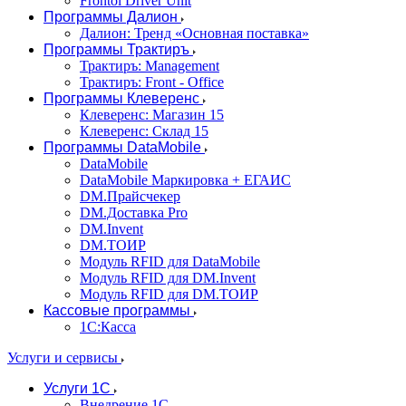
Frontol Driver Unit
Программы Далион
Далион: Тренд «Основная поставка»
Программы Трактиръ
Трактиръ: Management
Трактиръ: Front - Office
Программы Клеверенс
Клеверенс: Магазин 15
Клеверенс: Склад 15
Программы DataMobile
DataMobile
DataMobile Маркировка + ЕГАИС
DM.Прайсчекер
DM.Доставка Pro
DM.Invent
DM.ТОИР
Модуль RFID для DataMobile
Модуль RFID для DM.Invent
Модуль RFID для DM.ТОИР
Кассовые программы
1С:Касса
Услуги и сервисы
Услуги 1С
Внедрение 1С