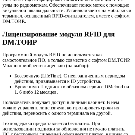
узлы по радиометкам. Обеспечивает поиск меток с помощью
визуальной шкалы дальности. Устанавливается на мобильный
терминал, оснащенный RFID-считывателем, вместе с софтом
DM.ТОИР..
Лицензирование модуля RFID для
DM.ТОИР
Программный модуль RFID не используется как
самостоятельное ПО, а только совместно с софтом DM.ТОИР.
Можно приобрести лицензию (на выбор):
Бессрочную (LifeTime). С неограниченным периодом
действия, привязывается к ID устройства.
Временную. Подписка в облачном сервисе DMcloud на
1, 6 либо 12 месяцев.
Пользователь получает доступ в личный кабинет. В нем
можно управлять лицензиями, контролировать сроки их
действия, переносить с одного терминала на другой.
Техподдержка предоставляется бесплатно. При
использовании подписки за обновления не нужно платить.
ПО с бессрочной лицензией обновляется платно, начиная со