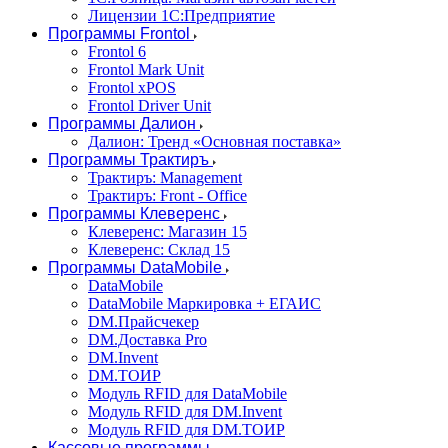
Лицензии 1С:Предприятие
Программы Frontol
Frontol 6
Frontol Mark Unit
Frontol xPOS
Frontol Driver Unit
Программы Далион
Далион: Тренд «Основная поставка»
Программы Трактиръ
Трактиръ: Management
Трактиръ: Front - Office
Программы Клеверенс
Клеверенс: Магазин 15
Клеверенс: Склад 15
Программы DataMobile
DataMobile
DataMobile Маркировка + ЕГАИС
DM.Прайсчекер
DM.Доставка Pro
DM.Invent
DM.ТОИР
Модуль RFID для DataMobile
Модуль RFID для DM.Invent
Модуль RFID для DM.ТОИР
Кассовые программы