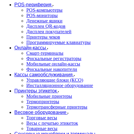
POS-периферия
POS-компьютеры
POS-мониторы
Денежные ящики
Дисплеи QR-кодов
Дисплеи покупателей
Принтеры чеков
Программируемые клавиатуры
Онлайн-кассы
Смарт-терминалы
Фискальные регистраторы
Мобильные онлайн-кассы
Фискальные накопители
Кассы самообслуживания
Управляющие блоки (КСО)
Инсталляционное оборудование
Принтеры этикеток
Мобильные принтеры
Термопринтеры
Термотрансферные принтеры
Весовое оборудование
Торговые весы
Весы с печатью этикеток
Товарные весы
Сенсорные моноблоки и терминалы