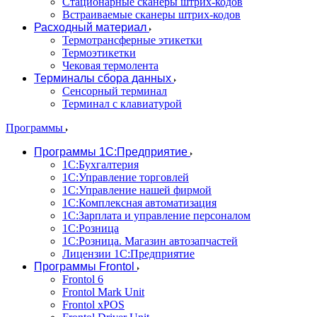
Стационарные сканеры штрих-кодов
Встраиваемые сканеры штрих-кодов
Расходный материал
Термотрансферные этикетки
Термоэтикетки
Чековая термолента
Терминалы сбора данных
Сенсорный терминал
Терминал с клавиатурой
Программы
Программы 1С:Предприятие
1С:Бухгалтерия
1С:Управление торговлей
1С:Управление нашей фирмой
1С:Комплексная автоматизация
1С:Зарплата и управление персоналом
1С:Розница
1С:Розница. Магазин автозапчастей
Лицензии 1С:Предприятие
Программы Frontol
Frontol 6
Frontol Mark Unit
Frontol xPOS