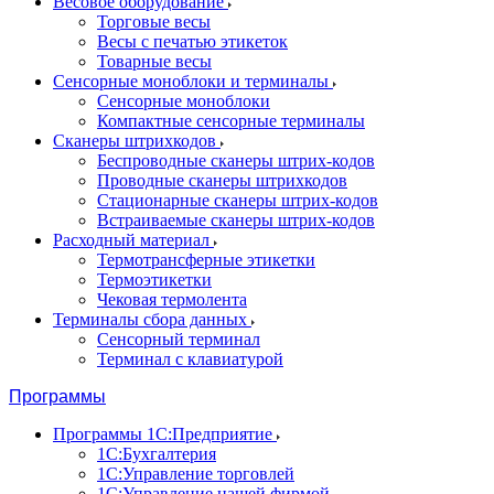
Весовое оборудование
Торговые весы
Весы с печатью этикеток
Товарные весы
Сенсорные моноблоки и терминалы
Сенсорные моноблоки
Компактные сенсорные терминалы
Сканеры штрихкодов
Беспроводные сканеры штрих-кодов
Проводные сканеры штрихкодов
Стационарные сканеры штрих-кодов
Встраиваемые сканеры штрих-кодов
Расходный материал
Термотрансферные этикетки
Термоэтикетки
Чековая термолента
Терминалы сбора данных
Сенсорный терминал
Терминал с клавиатурой
Программы
Программы 1С:Предприятие
1С:Бухгалтерия
1С:Управление торговлей
1С:Управление нашей фирмой