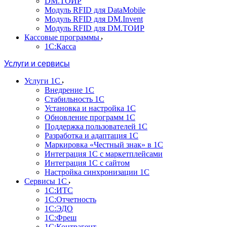
DM.ТОИР
Модуль RFID для DataMobile
Модуль RFID для DM.Invent
Модуль RFID для DM.ТОИР
Кассовые программы
1С:Касса
Услуги и сервисы
Услуги 1С
Внедрение 1С
Стабильность 1С
Установка и настройка 1С
Обновление программ 1С
Поддержка пользователей 1С
Разработка и адаптация 1С
Маркировка «Честный знак» в 1С
Интеграция 1С с маркетплейсами
Интеграция 1С с сайтом
Настройка синхронизации 1С
Сервисы 1С
1С:ИТС
1С:Отчетность
1С:ЭДО
1С:Фреш
1С:Контрагент