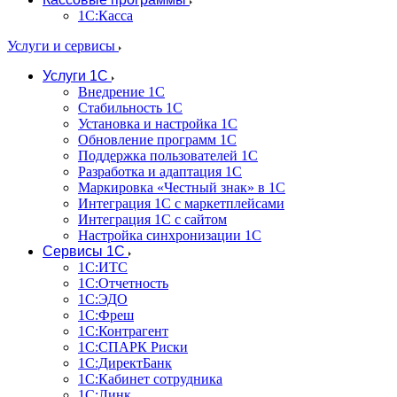
1С:Касса
Услуги и сервисы
Услуги 1С
Внедрение 1С
Стабильность 1С
Установка и настройка 1С
Обновление программ 1С
Поддержка пользователей 1С
Разработка и адаптация 1С
Маркировка «Честный знак» в 1С
Интеграция 1С с маркетплейсами
Интеграция 1С с сайтом
Настройка синхронизации 1С
Сервисы 1С
1С:ИТС
1С:Отчетность
1С:ЭДО
1С:Фреш
1С:Контрагент
1С:CПАРК Риски
1С:ДиректБанк
1С:Кабинет сотрудника
1С:Линк