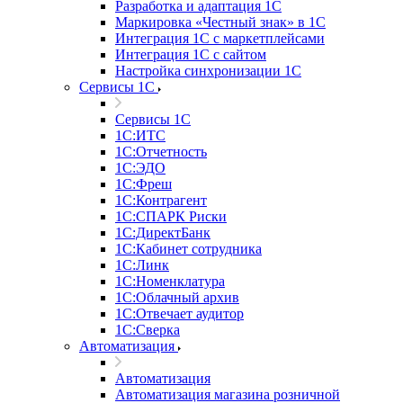
Разработка и адаптация 1С
Маркировка «Честный знак» в 1С
Интеграция 1С с маркетплейсами
Интеграция 1С с сайтом
Настройка синхронизации 1С
Сервисы 1С
Сервисы 1С
1С:ИТС
1С:Отчетность
1С:ЭДО
1С:Фреш
1С:Контрагент
1С:CПАРК Риски
1С:ДиректБанк
1С:Кабинет сотрудника
1С:Линк
1С:Номенклатура
1С:Облачный архив
1С:Отвечает аудитор
1С:Сверка
Автоматизация
Автоматизация
Автоматизация магазина розничной