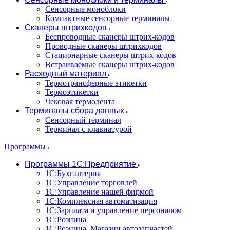
Сенсорные моноблоки
Компактные сенсорные терминалы
Сканеры штрихкодов
Беспроводные сканеры штрих-кодов
Проводные сканеры штрихкодов
Стационарные сканеры штрих-кодов
Встраиваемые сканеры штрих-кодов
Расходный материал
Термотрансферные этикетки
Термоэтикетки
Чековая термолента
Терминалы сбора данных
Сенсорный терминал
Терминал с клавиатурой
Программы
Программы 1С:Предприятие
1С:Бухгалтерия
1С:Управление торговлей
1С:Управление нашей фирмой
1С:Комплексная автоматизация
1С:Зарплата и управление персоналом
1С:Розница
1С:Розница. Магазин автозапчастей