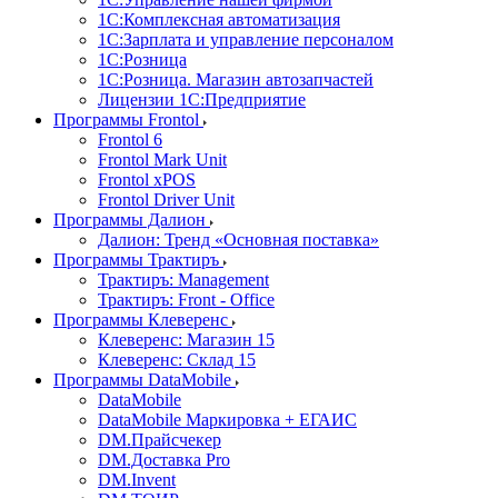
1С:Комплексная автоматизация
1С:Зарплата и управление персоналом
1С:Розница
1С:Розница. Магазин автозапчастей
Лицензии 1С:Предприятие
Программы Frontol
Frontol 6
Frontol Mark Unit
Frontol xPOS
Frontol Driver Unit
Программы Далион
Далион: Тренд «Основная поставка»
Программы Трактиръ
Трактиръ: Management
Трактиръ: Front - Office
Программы Клеверенс
Клеверенс: Магазин 15
Клеверенс: Склад 15
Программы DataMobile
DataMobile
DataMobile Маркировка + ЕГАИС
DM.Прайсчекер
DM.Доставка Pro
DM.Invent