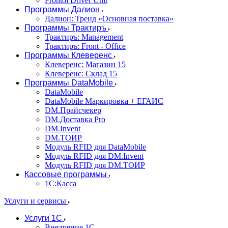
Frontol Driver Unit
Программы Далион
Далион: Тренд «Основная поставка»
Программы Трактиръ
Трактиръ: Management
Трактиръ: Front - Office
Программы Клеверенс
Клеверенс: Магазин 15
Клеверенс: Склад 15
Программы DataMobile
DataMobile
DataMobile Маркировка + ЕГАИС
DM.Прайсчекер
DM.Доставка Pro
DM.Invent
DM.ТОИР
Модуль RFID для DataMobile
Модуль RFID для DM.Invent
Модуль RFID для DM.ТОИР
Кассовые программы
1С:Касса
Услуги и сервисы
Услуги 1С
Внедрение 1С