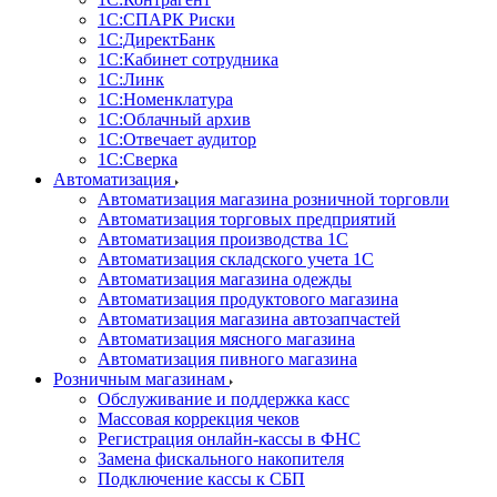
1С:CПАРК Риски
1С:ДиректБанк
1С:Кабинет сотрудника
1С:Линк
1С:Номенклатура
1С:Облачный архив
1С:Отвечает аудитор
1С:Сверка
Автоматизация
Автоматизация магазина розничной торговли
Автоматизация торговых предприятий
Автоматизация производства 1С
Автоматизация складского учета 1C
Автоматизация магазина одежды
Автоматизация продуктового магазина
Автоматизация магазина автозапчастей
Автоматизация мясного магазина
Автоматизация пивного магазина
Розничным магазинам
Обслуживание и поддержка касс
Массовая коррекция чеков
Регистрация онлайн-кассы в ФНС
Замена фискального накопителя
Подключение кассы к СБП