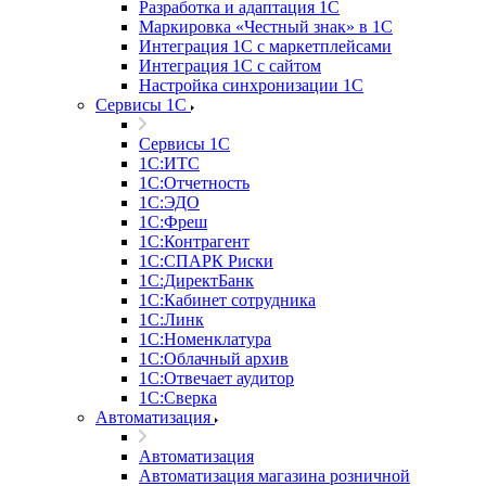
Разработка и адаптация 1С
Маркировка «Честный знак» в 1С
Интеграция 1С с маркетплейсами
Интеграция 1С с сайтом
Настройка синхронизации 1С
Сервисы 1С
Сервисы 1С
1С:ИТС
1С:Отчетность
1С:ЭДО
1С:Фреш
1С:Контрагент
1С:CПАРК Риски
1С:ДиректБанк
1С:Кабинет сотрудника
1С:Линк
1С:Номенклатура
1С:Облачный архив
1С:Отвечает аудитор
1С:Сверка
Автоматизация
Автоматизация
Автоматизация магазина розничной