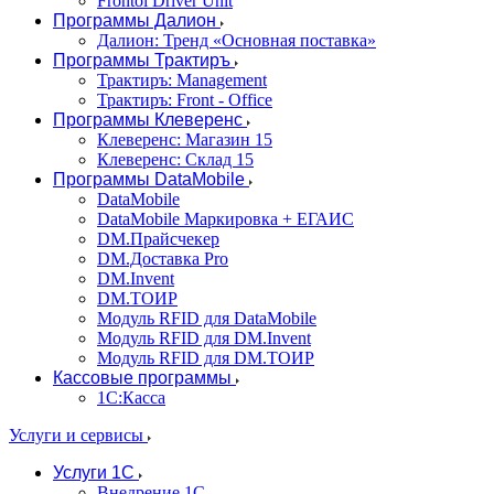
Frontol Driver Unit
Программы Далион
Далион: Тренд «Основная поставка»
Программы Трактиръ
Трактиръ: Management
Трактиръ: Front - Office
Программы Клеверенс
Клеверенс: Магазин 15
Клеверенс: Склад 15
Программы DataMobile
DataMobile
DataMobile Маркировка + ЕГАИС
DM.Прайсчекер
DM.Доставка Pro
DM.Invent
DM.ТОИР
Модуль RFID для DataMobile
Модуль RFID для DM.Invent
Модуль RFID для DM.ТОИР
Кассовые программы
1С:Касса
Услуги и сервисы
Услуги 1С
Внедрение 1С