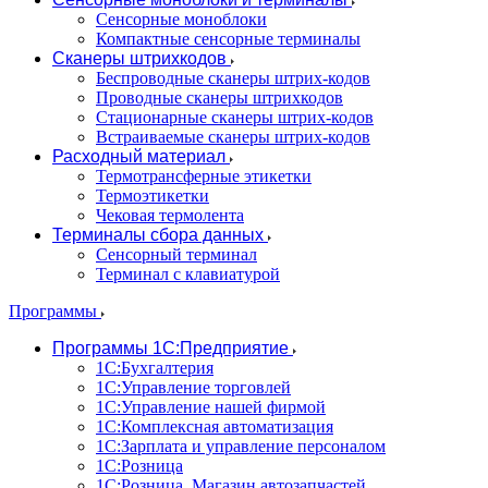
Сенсорные моноблоки
Компактные сенсорные терминалы
Сканеры штрихкодов
Беспроводные сканеры штрих-кодов
Проводные сканеры штрихкодов
Стационарные сканеры штрих-кодов
Встраиваемые сканеры штрих-кодов
Расходный материал
Термотрансферные этикетки
Термоэтикетки
Чековая термолента
Терминалы сбора данных
Сенсорный терминал
Терминал с клавиатурой
Программы
Программы 1С:Предприятие
1С:Бухгалтерия
1С:Управление торговлей
1С:Управление нашей фирмой
1С:Комплексная автоматизация
1С:Зарплата и управление персоналом
1С:Розница
1С:Розница. Магазин автозапчастей