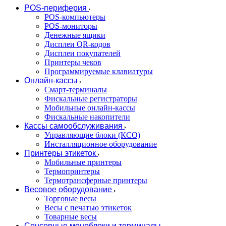
POS-периферия
POS-компьютеры
POS-мониторы
Денежные ящики
Дисплеи QR-кодов
Дисплеи покупателей
Принтеры чеков
Программируемые клавиатуры
Онлайн-кассы
Смарт-терминалы
Фискальные регистраторы
Мобильные онлайн-кассы
Фискальные накопители
Кассы самообслуживания
Управляющие блоки (КСО)
Инсталляционное оборудование
Принтеры этикеток
Мобильные принтеры
Термопринтеры
Термотрансферные принтеры
Весовое оборудование
Торговые весы
Весы с печатью этикеток
Товарные весы
Сенсорные моноблоки и терминалы