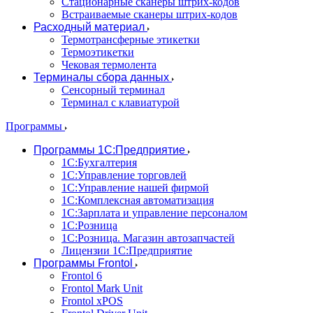
Стационарные сканеры штрих-кодов
Встраиваемые сканеры штрих-кодов
Расходный материал
Термотрансферные этикетки
Термоэтикетки
Чековая термолента
Терминалы сбора данных
Сенсорный терминал
Терминал с клавиатурой
Программы
Программы 1С:Предприятие
1С:Бухгалтерия
1С:Управление торговлей
1С:Управление нашей фирмой
1С:Комплексная автоматизация
1С:Зарплата и управление персоналом
1С:Розница
1С:Розница. Магазин автозапчастей
Лицензии 1С:Предприятие
Программы Frontol
Frontol 6
Frontol Mark Unit
Frontol xPOS