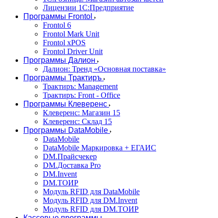
Лицензии 1С:Предприятие
Программы Frontol
Frontol 6
Frontol Mark Unit
Frontol xPOS
Frontol Driver Unit
Программы Далион
Далион: Тренд «Основная поставка»
Программы Трактиръ
Трактиръ: Management
Трактиръ: Front - Office
Программы Клеверенс
Клеверенс: Магазин 15
Клеверенс: Склад 15
Программы DataMobile
DataMobile
DataMobile Маркировка + ЕГАИС
DM.Прайсчекер
DM.Доставка Pro
DM.Invent
DM.ТОИР
Модуль RFID для DataMobile
Модуль RFID для DM.Invent
Модуль RFID для DM.ТОИР
Кассовые программы