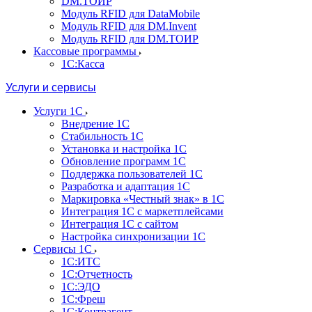
DM.ТОИР
Модуль RFID для DataMobile
Модуль RFID для DM.Invent
Модуль RFID для DM.ТОИР
Кассовые программы
1С:Касса
Услуги и сервисы
Услуги 1С
Внедрение 1С
Стабильность 1С
Установка и настройка 1С
Обновление программ 1С
Поддержка пользователей 1С
Разработка и адаптация 1С
Маркировка «Честный знак» в 1С
Интеграция 1С с маркетплейсами
Интеграция 1С с сайтом
Настройка синхронизации 1С
Сервисы 1С
1С:ИТС
1С:Отчетность
1С:ЭДО
1С:Фреш
1С:Контрагент