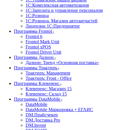
1С:Комплексная автоматизация
1С:Зарплата и управление персоналом
1С:Розница
1С:Розница. Магазин автозапчастей
Лицензии 1С:Предприятие
Программы Frontol
Frontol 6
Frontol Mark Unit
Frontol xPOS
Frontol Driver Unit
Программы Далион
Далион: Тренд «Основная поставка»
Программы Трактиръ
Трактиръ: Management
Трактиръ: Front - Office
Программы Клеверенс
Клеверенс: Магазин 15
Клеверенс: Склад 15
Программы DataMobile
DataMobile
DataMobile Маркировка + ЕГАИС
DM.Прайсчекер
DM.Доставка Pro
DM.Invent