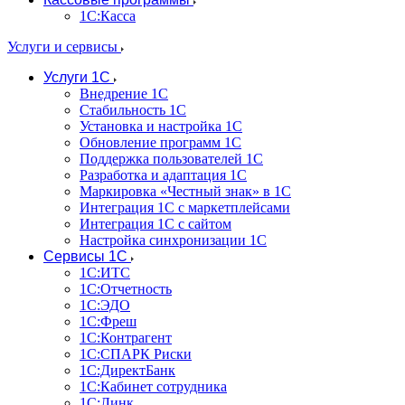
1С:Касса
Услуги и сервисы
Услуги 1С
Внедрение 1С
Стабильность 1С
Установка и настройка 1С
Обновление программ 1С
Поддержка пользователей 1С
Разработка и адаптация 1С
Маркировка «Честный знак» в 1С
Интеграция 1С с маркетплейсами
Интеграция 1С с сайтом
Настройка синхронизации 1С
Сервисы 1С
1С:ИТС
1С:Отчетность
1С:ЭДО
1С:Фреш
1С:Контрагент
1С:CПАРК Риски
1С:ДиректБанк
1С:Кабинет сотрудника
1С:Линк