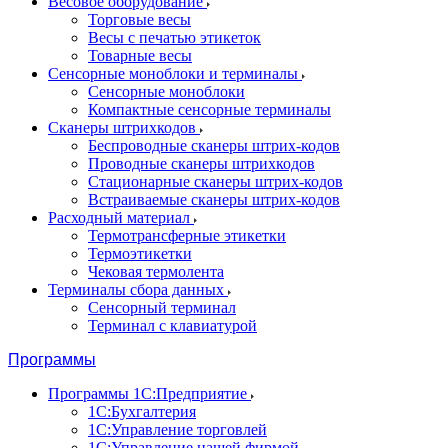
Весовое оборудование
Торговые весы
Весы с печатью этикеток
Товарные весы
Сенсорные моноблоки и терминалы
Сенсорные моноблоки
Компактные сенсорные терминалы
Сканеры штрихкодов
Беспроводные сканеры штрих-кодов
Проводные сканеры штрихкодов
Стационарные сканеры штрих-кодов
Встраиваемые сканеры штрих-кодов
Расходный материал
Термотрансферные этикетки
Термоэтикетки
Чековая термолента
Терминалы сбора данных
Сенсорный терминал
Терминал с клавиатурой
Программы
Программы 1С:Предприятие
1С:Бухгалтерия
1С:Управление торговлей
1С:Управление нашей фирмой