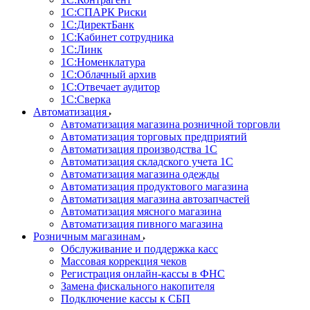
1С:CПАРК Риски
1С:ДиректБанк
1С:Кабинет сотрудника
1С:Линк
1С:Номенклатура
1С:Облачный архив
1С:Отвечает аудитор
1С:Сверка
Автоматизация
Автоматизация магазина розничной торговли
Автоматизация торговых предприятий
Автоматизация производства 1С
Автоматизация складского учета 1C
Автоматизация магазина одежды
Автоматизация продуктового магазина
Автоматизация магазина автозапчастей
Автоматизация мясного магазина
Автоматизация пивного магазина
Розничным магазинам
Обслуживание и поддержка касс
Массовая коррекция чеков
Регистрация онлайн-кассы в ФНС
Замена фискального накопителя
Подключение кассы к СБП