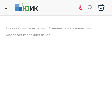
Главная
—
Услуги
—
Розничным магазинам
—
Массовая коррекция чеков
Массовая коррекция чеков
Мы предлагаем инновационное решение для бизнеса,