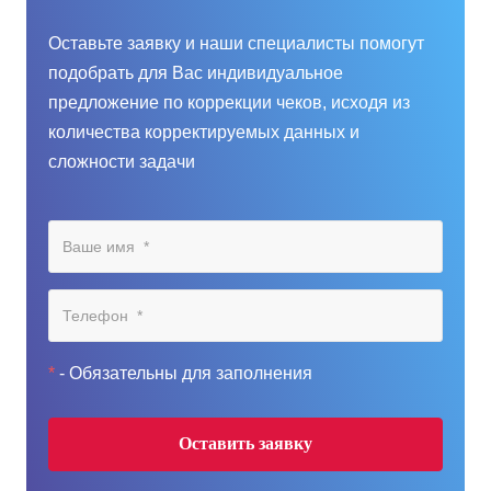
Оставьте заявку и наши специалисты помогут
подобрать для Вас индивидуальное
предложение по коррекции чеков, исходя из
количества корректируемых данных и
сложности задачи
*
- Обязательны для заполнения